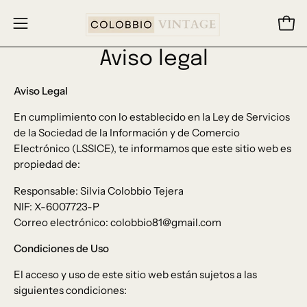
Saltar
al
Carr
Abrir
contenido
menú
Aviso legal
de
navegación
Aviso Legal
En cumplimiento con lo establecido en la Ley de Servicios
de la Sociedad de la Información y de Comercio
Electrónico (LSSICE), te informamos que este sitio web es
propiedad de:
Responsable: Silvia Colobbio Tejera
NIF: X-6007723-P
Correo electrónico: colobbio81@gmail.com
Condiciones de Uso
El acceso y uso de este sitio web están sujetos a las
siguientes condiciones: