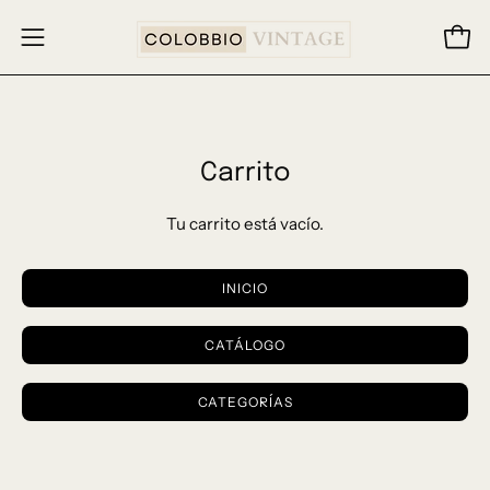
Saltar
al
Carr
Abrir
contenido
menú
de
navegación
Carrito
Tu carrito está vacío.
INICIO
CATÁLOGO
CATEGORÍAS