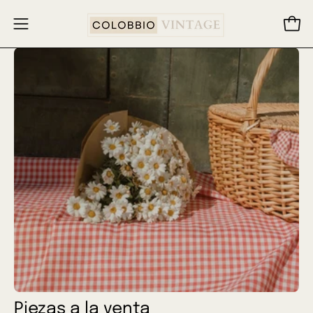
Saltar
al
Carr
Abrir
contenido
menú
de
navegación
Piezas a la venta