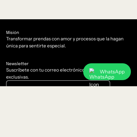
Misión
Transformar prendas con amor y procesos que la hagan
única para sentirte especial.
Newsletter
Suscríbete con tu correo electrónico para recibir ofertas
WhatsApp
exclusivas.
Suscríbete
a
nuestro
Privacidad
boletín
Aviso Legal